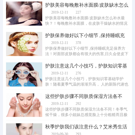
护肤美容每晚敷补水面膜/皮肤缺水怎么
补水最快
2019-12-11
227
护肤美容每晚敷补水面膜/皮肤缺水怎么补水最
快？！每晚敷补水面膜，在皮肤干燥缺水的情况
下，应该立即使用皮肤补水强心针补水面膜。...
护肤保养做好以下小细节 ,保持睡眠充
足保养方法
2019-12-11
378
护肤保养做好以下小细节 ,保持睡眠充足保养方
法！对面部皮肤都会有很大的伤害,日久会使皮下
细小血管受到伤害,而使皮肤呈红色,持久不退...
护肤注意这几个小技巧，护肤知识零基
础学护肤
2019-12-11
276
护肤注意这几个小技巧，护肤知识零基础学护
肤！随着夏季气温的渐渐升高， 人的新陈代谢也
会加快， 随着汗液一同流失， 在流失的同时...
这些护肤步骤不同肤质保湿方法各不
同！
2019-12-11
292
这些护肤步骤不同肤质保湿方法各不同！冬季气
候干燥，很多小姐妹总感觉脸上十分粗糙而且极
度缺水，护肤专家认为，在早晨做好4件事能...
秋季护肤我们该注意什么？艾米秀生活
皮肤水嫩
2019-09-30
293