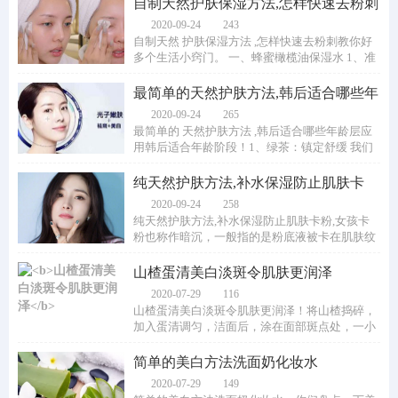
自制天然护肤保湿方法,怎样快速去粉刺
教你好多
2020-09-24
243
自制天然 护肤保湿方法 ,怎样快速去粉刺教你好
多个生活小窍门。 一、蜂蜜橄榄油保湿水 1、准
备材料：蜂蜜、橄榄油、冷开水或矿泉水。...
最简单的天然护肤方法,韩后适合哪些年
龄层应用
2020-09-24
265
最简单的 天然护肤方法 ,韩后适合哪些年龄层应
用韩后适合年龄阶段！1、绿茶：镇定舒缓 我们
常喝的绿茶，不仅是提神的好东西，它的里面...
纯天然护肤方法,补水保湿防止肌肤卡
粉
2020-09-24
258
纯天然护肤方法,补水保湿防止肌肤卡粉,女孩卡
粉也称作暗沉，一般指的是粉底液被卡在肌肤纹
路里边，例如肌肤的鼻沟纹、眼角纹、脖纹等...
山楂蛋清美白淡斑令肌肤更润泽
2020-07-29
116
山楂蛋清美白淡斑令肌肤更润泽！将山楂捣碎，
加入蛋清调匀，洁面后，涂在面部斑点处，一小
时后洗干净，早晚一次，可有效消除斑点，...
简单的美白方法洗面奶化妆水
2020-07-29
149