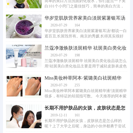
简单的美白方法洗面奶化妆水，你们盘点一下美
白101个小窍门之最佳技巧，简单的美白方法，
让变白变美不再是梦。爱美是女孩子的天性，...
华岁堂肌肤营养家美白淡斑紫薯银耳汤
2020-07-29
164
华岁堂肌肤营养家美白淡斑紫薯银耳汤!都说一白
遮百丑,长斑毁所有。南京的秀媛,长得其实很好
看,但就是从小长了雀斑,肤色暗黄,用粉底都...
兰蔻净澈焕肤淡斑精华 祛斑美白类化妆
品该怎么
2020-07-29
198
兰蔻净澈焕肤淡斑精华 祛斑美白类化妆品该怎么
用!祛斑美白类化妆品主要是用于减轻皮肤表皮色
素沉着或有助于皮肤美白增白的化妆品。长...
Miss美妆种草阿本·紫璐美白祛斑精华
液
2020-07-29
255
Miss美妆种草阿本紫璐美白祛斑精华液!淡斑精华
很多，有特证的却屈指可数。 今天推荐的阿本紫
璐美白祛斑精华液，就是标准的持证上岗。...
长期不用护肤品的女孩，皮肤状态是怎
么样的呢
2019-12-11
161
长期不用护肤品的女孩，皮肤状态是怎么样的
呢？上了大学之后呢，身边的小伙伴都勇于尝试
各种护肤品，她自然就受到影响了，也跟着买...