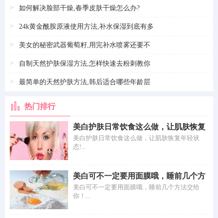
>
如何解决脸部干燥,春季皮肤干燥怎么办?
>
24k黄金酰胺原液使用方法,补水保湿到底有多
>
美女的秘密武器葡萄籽,用完补水喷雾还要不
>
自制天然护肤保湿方法,怎样快速去粉刺教你
>
最简单的天然护肤方法,韩后适合哪些年龄层
热门排行
美白护肤日常饮食这么做，让肌肤恢复
年轻状
美白护肤日常饮食这么做，让肌肤恢复年轻状
态!...
美白可不一定要用面膜哦，睡前几个方
法交给
美白可不一定要用面膜哦，睡前几个方法交给
你！...