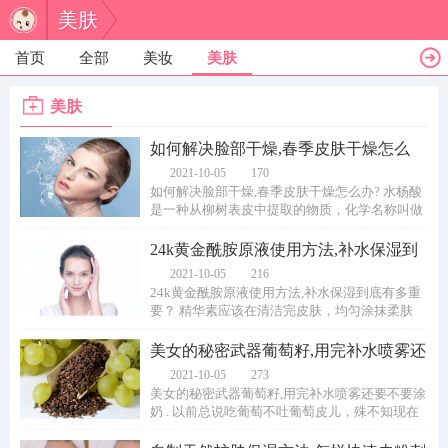
美肤
首页
全部
美妆
美肤
美肤
如何解决脸部干燥,春季皮肤干燥怎么
办?
2021-10-05
170
如何解决脸部干燥,春季皮肤干燥怎么办? 水杨酸
是一种从柳树表皮中提取的物质，化学名称叫做
经羟基苯甲酸，在医学工业中尝尝被用来当...
24k黄金酰胺原液使用方法,补水保湿到
底有多重要
2021-10-05
216
24k黄金酰胺原液使用方法,补水保湿到底有多重
要？ 精华素应该在清洁完皮肤，均匀涂抹柔肤
水、软肤水后使用,切忌洁肤后马上使用。用于...
美女的秘密武器葡萄籽,用完补水喷雾还
要不要涂
2021-10-05
273
美女的秘密武器葡萄籽,用完补水喷雾还要不要涂
奶 . 以前总说吃葡萄不吐葡萄皮儿，殊不知现在
的小仙女们已经做到不仅不吐葡萄皮儿，而...