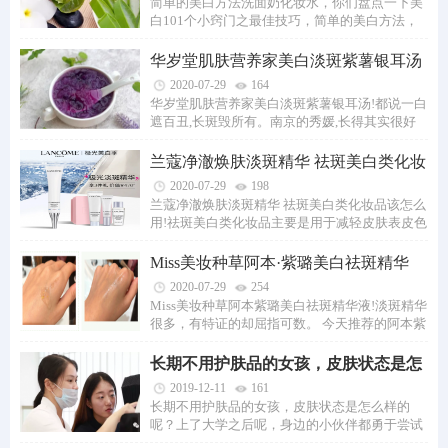
简单的美白方法洗面奶化妆水，你们盘点一下美
白101个小窍门之最佳技巧，简单的美白方法，
让变白变美不再是梦。爱美是女孩子的天性，...
华岁堂肌肤营养家美白淡斑紫薯银耳汤
2020-07-29
164
华岁堂肌肤营养家美白淡斑紫薯银耳汤!都说一白
遮百丑,长斑毁所有。南京的秀媛,长得其实很好
看,但就是从小长了雀斑,肤色暗黄,用粉底都...
兰蔻净澈焕肤淡斑精华 祛斑美白类化妆
品该怎么
2020-07-29
198
兰蔻净澈焕肤淡斑精华 祛斑美白类化妆品该怎么
用!祛斑美白类化妆品主要是用于减轻皮肤表皮色
素沉着或有助于皮肤美白增白的化妆品。长...
Miss美妆种草阿本·紫璐美白祛斑精华
液
2020-07-29
254
Miss美妆种草阿本紫璐美白祛斑精华液!淡斑精华
很多，有特证的却屈指可数。 今天推荐的阿本紫
璐美白祛斑精华液，就是标准的持证上岗。...
长期不用护肤品的女孩，皮肤状态是怎
么样的呢
2019-12-11
161
长期不用护肤品的女孩，皮肤状态是怎么样的
呢？上了大学之后呢，身边的小伙伴都勇于尝试
各种护肤品，她自然就受到影响了，也跟着买...