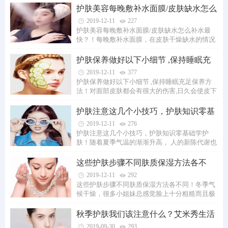
护肤美容每晚敷补水面膜/皮肤缺水怎么
补水最快
2019-12-11
227
护肤美容每晚敷补水面膜/皮肤缺水怎么补水最
快？！每晚敷补水面膜，在皮肤干燥缺水的情况
下，应该立即使用皮肤补水强心针补水面膜。...
护肤保养做好以下小细节 ,保持睡眠充
足保养方法
2019-12-11
377
护肤保养做好以下小细节 ,保持睡眠充足保养方
法！对面部皮肤都会有很大的伤害,日久会使皮下
细小血管受到伤害,而使皮肤呈红色,持久不退...
护肤注意这几个小技巧，护肤知识零基
础学护肤
2019-12-11
276
护肤注意这几个小技巧，护肤知识零基础学护
肤！随着夏季气温的渐渐升高， 人的新陈代谢也
会加快， 随着汗液一同流失， 在流失的同时...
这些护肤步骤不同肤质保湿方法各不
同！
2019-12-11
292
这些护肤步骤不同肤质保湿方法各不同！冬季气
候干燥，很多小姐妹总感觉脸上十分粗糙而且极
度缺水，护肤专家认为，在早晨做好4件事能...
秋季护肤我们该注意什么？艾米秀生活
皮肤水嫩
2019-09-30
293