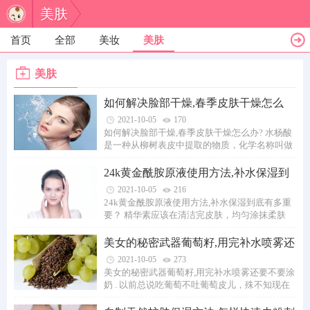
美肤
首页
全部
美妆
美肤
美肤
如何解决脸部干燥,春季皮肤干燥怎么
办?
2021-10-05
170
如何解决脸部干燥,春季皮肤干燥怎么办? 水杨酸
是一种从柳树表皮中提取的物质，化学名称叫做
经羟基苯甲酸，在医学工业中尝尝被用来当...
24k黄金酰胺原液使用方法,补水保湿到
底有多重要
2021-10-05
216
24k黄金酰胺原液使用方法,补水保湿到底有多重
要？ 精华素应该在清洁完皮肤，均匀涂抹柔肤
水、软肤水后使用,切忌洁肤后马上使用。用于...
美女的秘密武器葡萄籽,用完补水喷雾还
要不要涂
2021-10-05
273
美女的秘密武器葡萄籽,用完补水喷雾还要不要涂
奶 . 以前总说吃葡萄不吐葡萄皮儿，殊不知现在
的小仙女们已经做到不仅不吐葡萄皮儿，而...