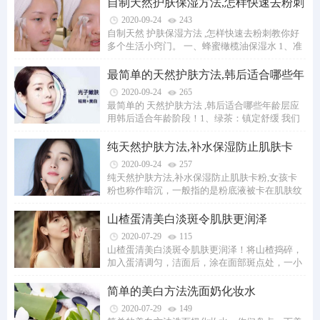
自制天然护肤保湿方法,怎样快速去粉刺
教你好多
2020-09-24
243
自制天然 护肤保湿方法 ,怎样快速去粉刺教你好
多个生活小窍门。 一、蜂蜜橄榄油保湿水 1、准
备材料：蜂蜜、橄榄油、冷开水或矿泉水。...
最简单的天然护肤方法,韩后适合哪些年
龄层应用
2020-09-24
265
最简单的 天然护肤方法 ,韩后适合哪些年龄层应
用韩后适合年龄阶段！1、绿茶：镇定舒缓 我们
常喝的绿茶，不仅是提神的好东西，它的里面...
纯天然护肤方法,补水保湿防止肌肤卡
粉
2020-09-24
257
纯天然护肤方法,补水保湿防止肌肤卡粉,女孩卡
粉也称作暗沉，一般指的是粉底液被卡在肌肤纹
路里边，例如肌肤的鼻沟纹、眼角纹、脖纹等...
山楂蛋清美白淡斑令肌肤更润泽
2020-07-29
115
山楂蛋清美白淡斑令肌肤更润泽！将山楂捣碎，
加入蛋清调匀，洁面后，涂在面部斑点处，一小
时后洗干净，早晚一次，可有效消除斑点，...
简单的美白方法洗面奶化妆水
2020-07-29
149