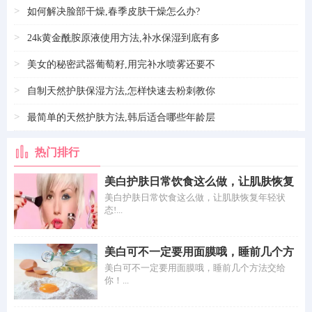
>
如何解决脸部干燥,春季皮肤干燥怎么办?
>
24k黄金酰胺原液使用方法,补水保湿到底有多
>
美女的秘密武器葡萄籽,用完补水喷雾还要不
>
自制天然护肤保湿方法,怎样快速去粉刺教你
>
最简单的天然护肤方法,韩后适合哪些年龄层
热门排行
美白护肤日常饮食这么做，让肌肤恢复
年轻状
美白护肤日常饮食这么做，让肌肤恢复年轻状
态!...
美白可不一定要用面膜哦，睡前几个方
法交给
美白可不一定要用面膜哦，睡前几个方法交给
你！...