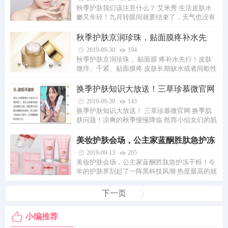
秋季护肤我们该注意什么？ 艾米秀 生活皮肤水
嫩又年轻！九月转眼间就要结束了，天气也没有
之前那么炎热了。在这种夏秋换季时，很多爱...
秋季护肤京润珍珠，贴面膜疼补水先
行！
2019-09-30
194
秋季护肤京润珍珠， 贴面膜 疼补水先行！皮肤
微痒、干紧、贴面膜疼 皮肤长期缺水或者间歇性
缺水，得不到足够的水分，就会出现缺水性...
换季护肤知识大放送！三草珍慕微官网
换季肌肤
2019-09-30
143
换季护肤知识大放送！ 三草珍慕微官网 换季肌
肤问题！凉爽的秋季慢慢降临 然而小仙女们的肌
肤 似乎还没有适应季节的变化节奏 不过，别...
美妆护肤会场，公主家蓝酮胜肽急护冻
干粉！
2019-09-13
205
美妆护肤会场，公主家蓝酮胜肽急护冻干粉！今
年的护肤界刮起了一阵黑科技风潮 热度最高的就
是冻干粉 很多明星、美妆博主、网红达人...
下一页
小编推荐