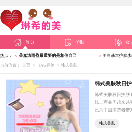
首页
护肤
女
热点：
朵嘉浓雨盈最重要的是相信自己
美白基本护肤步
当前位置：
主页
>
TAG标签
> 韩式美肤
韩式美肤秋日护
韩式美肤秋日护肤 
线上商品周越来越
已为中国消费者带来
韩式美肤